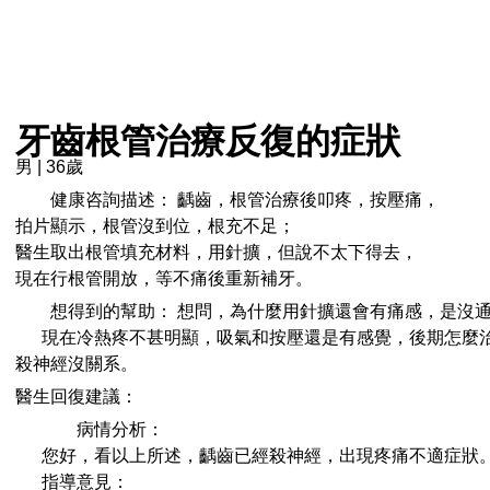
牙齒根管治療反復的症狀
男 | 36歲
健康咨詢描述： 齲齒，根管治療後叩疼，按壓痛，
拍片顯示，根管沒到位，根充不足；
醫生取出根管填充材料，用針擴，但說不太下得去，
現在行根管開放，等不痛後重新補牙。
想得到的幫助： 想問，為什麼用針擴還會有痛感，是沒
現在冷熱疼不甚明顯，吸氣和按壓還是有感覺，後期怎麼治
殺神經沒關系。
醫生回復建議：
病情分析：
您好，看以上所述，齲齒已經殺神經，出現疼痛不適症狀
指導意見：