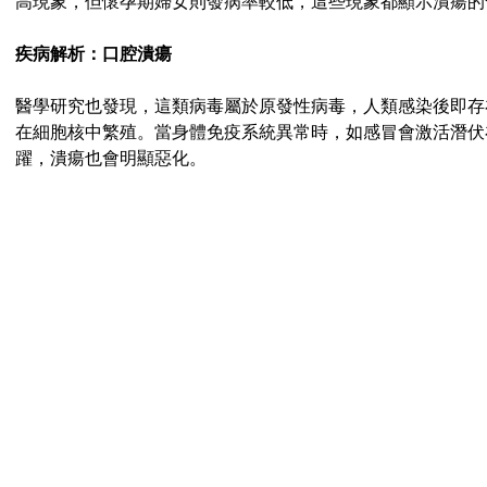
高現象，但懷孕期婦女則發病率較低，這些現象都顯示潰瘍的
疾病解析：口腔潰瘍
醫學研究也發現，這類病毒屬於原發性病毒，人類感染後即存
在細胞核中繁殖。當身體免疫系統異常時，如感冒會激活潛伏
躍，潰瘍也會明顯惡化。