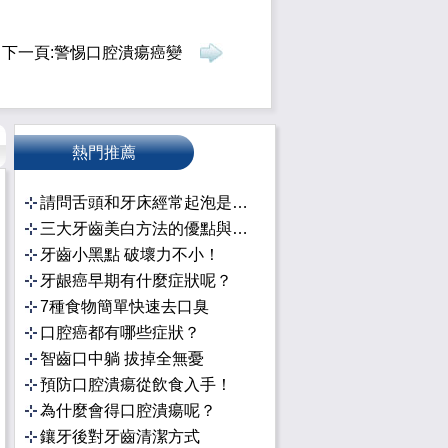
下一頁:
警惕口腔潰瘍癌變
熱門推薦
請問舌頭和牙床經常起泡是怎麼回事？
三大牙齒美白方法的優點與效果介紹
牙齒小黑點 破壞力不小！
牙龈癌早期有什麼症狀呢？
7種食物簡單快速去口臭
口腔癌都有哪些症狀？
智齒口中躺 拔掉全無憂
預防口腔潰瘍從飲食入手！
為什麼會得口腔潰瘍呢？
鑲牙後對牙齒清潔方式