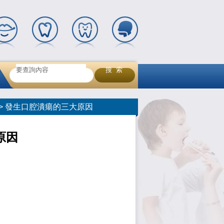
> 發生口腔潰瘍的三大原因
原因