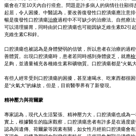
瘍會在7至10天內自行痊愈。問題是許多病人的病情往往顯
起居，令人困擾。中醫認為，要改善復發性口腔潰瘍應注意排
暢是復發性口腔潰瘍
治療
過程中不可缺少的治療法。自然療法
可以清理腸胃，同時由於口腔潰瘍也可能因缺乏維生素B2引
充維生素C和鋅。
口腔潰瘍也被認為是身體變弱的信號，所以患者在治療的過程
善體質。出現口腔潰瘍時，患者若同時感到身體疲乏，就應
檢
足夠，並適量補充各種維生素和礦物質。口腔潰瘍都是“火氣大
有些人經常受到口腔潰瘍的困擾，甚至連喝水、吃東西都很困
是“火氣大”的緣故，但是，目前醫學界有了新發現。
精神壓力與荷爾蒙
專家認為，現代人生活緊張、精神壓力大，口腔潰瘍也成為一種
實上，根據醫生的臨床觀察，口腔潰瘍患者有許多是在過度疲
認為與遺傳、荷爾蒙等因素有關，如女性月經前口腔潰瘍會有