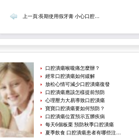
上一頁:
長期使用假牙膏 小心口腔潰瘍
口腔潰瘍喉嚨痛怎麼辦？
經常口腔潰瘍如何緩解
放松心情可減少口腔潰瘍復發
口腔潰瘍應該怎樣提前預防
心理壓力大易導致口腔潰瘍
寶寶口腔潰瘍要如何預防？
口腔潰瘍位置預示五髒疾病
每天6個板栗 預防秋季口腔潰瘍
夏季飲食 口腔潰瘍患者有哪些注意事項呢?