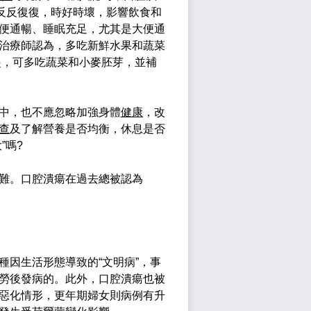
得反反復復，時好時壞，影響飲食和
便通暢、睡眠充足，尤其是大便通
治療師認為，多吃新鮮水果和蔬菜
起，可多吃蔬菜和小麥胚芽，並補
中，也不應忽略加強身體
健康
，改
查
及了解營養是否均衡，休息是否
”嗎?
難。口腔潰瘍在過去總被認為
因生活形態導致的“文明病”，事
勞後發病的。此外，口腔潰瘍也被
惡化情形，更年期婦女則病例有升